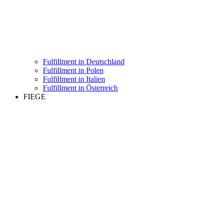
Fulfillment in Deutschland
Fulfillment in Polen
Fulfillment in Italien
Fulfillment in Österreich
FIEGE